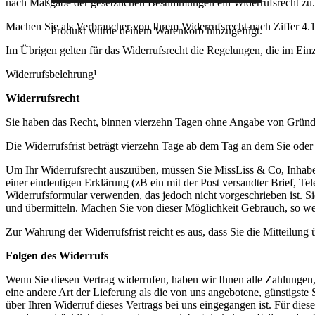
nach Maßgabe der gesetzlichen Bestimmungen ein Widerrufsrecht zu.
Machen Sie als Verbraucher von Ihrem Widerrufsrecht nach Ziffer 4.
Produkt
wurde deinem Warenkorb hinzugefügt.
Im Übrigen gelten für das Widerrufsrecht die Regelungen, die im Ein
Widerrufsbelehrung¹
Widerrufsrecht
Sie haben das Recht, binnen vierzehn Tagen ohne Angabe von Gründe
Die Widerrufsfrist beträgt vierzehn Tage ab dem Tag an dem Sie oder 
Um Ihr Widerrufsrecht auszuüben, müssen Sie MissLiss & Co, Inhabe
einer eindeutigen Erklärung (zB ein mit der Post versandter Brief, Te
Widerrufsformular verwenden, das jedoch nicht vorgeschrieben ist. Si
und übermitteln. Machen Sie von dieser Möglichkeit Gebrauch, so we
Zur Wahrung der Widerrufsfrist reicht es aus, dass Sie die Mitteilung
Folgen des Widerrufs
Wenn Sie diesen Vertrag widerrufen, haben wir Ihnen alle Zahlungen, 
eine andere Art der Lieferung als die von uns angebotene, günstigst
über Ihren Widerruf dieses Vertrags bei uns eingegangen ist. Für die