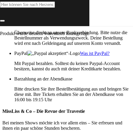
Zahlungsarten
Direkte Banküberweisung
Überweise direkt an unsere Bankverbindung. Bitte nutze die
Produkt
wurde deinem Warenkorb hinzugefügt.
Bestellnummer als Verwendungszweck. Deine Bestellung
wird erst nach Geldeingang auf unserem Konto versandt.
PayPal
Was ist PayPal?
Mit Paypal bezahlen. Solltest du keinen Paypal-Account
besitzen, kannst du auch mit deiner Kreditkarte bezahlen.
Barzahlung an der Abendkasse
Bitte drucken Sie ihre Bestellbestätigung aus und bringen Sie
diese mit. Ihre Tickets erhalten Sie an der Abendkasse von
16:00 bis 19:15 Uhr
MissLiss & Co – Die Revue der Travestie
Bei meinen Shows möchte ich vor allem eins – Sie erfreuen und
ihnen ein paar schöne Stunden bescheren.